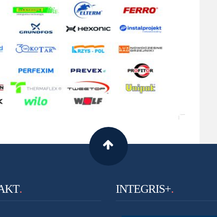
AKT
.
INTEGRIS+
.