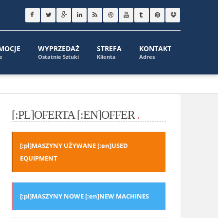
MOCJE
WYPRZEDAŻ
STREFA
KONTAKT
e
Ostatnie Sztuki
Klienta
Adres
[:PL]OFERTA [:EN]OFFER
.
[:pl]MASZYNY UŻYWANE [:en]USED
EQUIPMENT
[:pl]MASZYNY NOWE [:en]NEW MACHINES