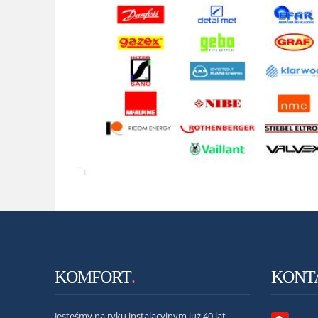
KOMFORT
.
KONT
Jesteśmy na ryku instalacyjnym już 40 lat.