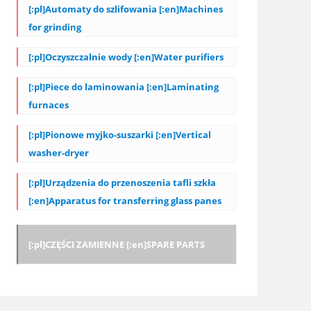
[:pl]Automaty do szlifowania [:en]Machines
for grinding
[:pl]Oczyszczalnie wody [:en]Water purifiers
[:pl]Piece do laminowania [:en]Laminating
furnaces
[:pl]Pionowe myjko-suszarki [:en]Vertical
washer-dryer
[:pl]Urządzenia do przenoszenia tafli szkła
[:en]Apparatus for transferring glass panes
[:pl]CZĘŚCI ZAMIENNE [:en]SPARE PARTS