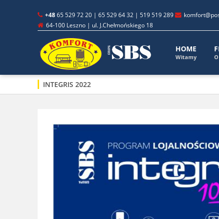
+48
65 529 72 20 | 65 529 64 32 | 519 519 289
komfort@pos
64-100 Leszno | ul. J.Chełmońskiego 18
HOME
F
Witamy
O
INTEGRIS 2022